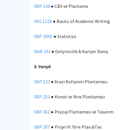
SBP 126
● CBS ve Planlama
ING 112A
● Basics of Academic Writing
SBP 205E
● Statistics
DAN 102
● Girişimcilik & Kariyer Danış
3. Yarıyıl
SBP 223
● Arazi Kullanım Planlaması
SBP 252
● Konut ve Yöre Planlaması
SBP 262
● Peyzaj Planlaması ve Tasarım
SBP 207
● Proje III: Yöre Plan.&Tas.