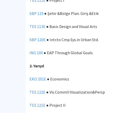
TES 111E
● Project I
SBP 119
● Şehir &Bölge Plan. Giriş &Etik
TES 113E
● Basic Design and Visual Arts
SBP 120E
● Intr.to Cmp.Sys.in Urban Std.
ING 100
● EAP Through Global Goals
2. Yarıyıl
EKO 201E
● Economics
TES 122E
● Vis.CommII:Visualization&Persp
TES 121E
● Project II