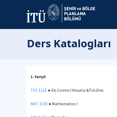
Ders Katalogları
1. Yarıyıl
TES 112E
● Vis.Comm.I:Visualiz.&Tch.Drw.
MAT 103E
● Mathematics I