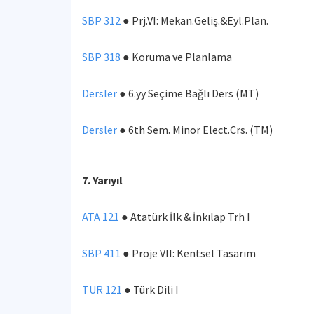
SBP 312
● Prj.VI: Mekan.Geliş.&Eyl.Plan.
SBP 318
● Koruma ve Planlama
Dersler
● 6.yy Seçime Bağlı Ders (MT)
Dersler
● 6th Sem. Minor Elect.Crs. (TM)
7. Yarıyıl
ATA 121
● Atatürk İlk & İnkılap Trh I
SBP 411
● Proje VII: Kentsel Tasarım
TUR 121
● Türk Dili I