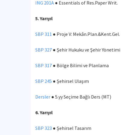
ING 201A
● Essentials of Res.Paper Writ.
5. Yarıyıl
SBP 311
● Proje V: Mekân.Plan.&Kent.Gel.
SBP 327
● Şehir Hukuku ve Şehir Yönetimi
SBP 317
● Bölge Bilimi ve Planlama
SBP 245
● Şehirsel Ulaşım
Dersler
● 5.yy Seçime Bağlı Ders (MT)
6. Yarıyıl
SBP 323
● Şehirsel Tasarım