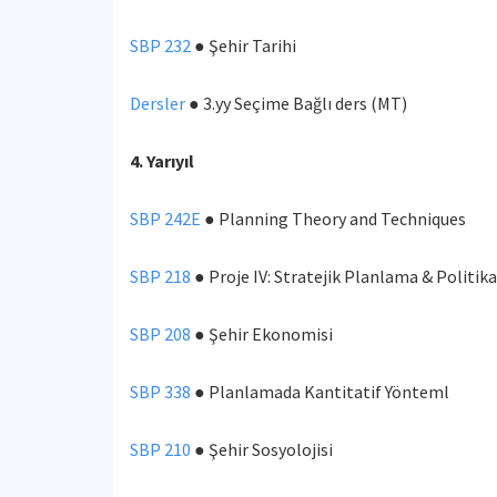
SBP 232
● Şehir Tarihi
Dersler
● 3.yy Seçime Bağlı ders (MT)
4. Yarıyıl
SBP 242E
● Planning Theory and Techniques
SBP 218
● Proje IV: Stratejik Planlama & Politik
SBP 208
● Şehir Ekonomisi
SBP 338
● Planlamada Kantitatif Yönteml
SBP 210
● Şehir Sosyolojisi