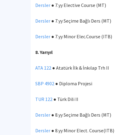
Dersler
● 7.yy Elective Course (MT)
Dersler
● 7.yy Seçime Bağlı Ders (MT)
Dersler
● 7.yy Minor Elec.Course (ITB)
8. Yarıyıl
ATA 122
● Atatürk İlk & İnkılap Trh II
SBP 4902
● Diploma Projesi
TUR 122
● Türk Dili II
Dersler
● 8.yy Seçime Bağlı Ders (MT)
Dersler
● 8.yy Minor Elect. Course(ITB)